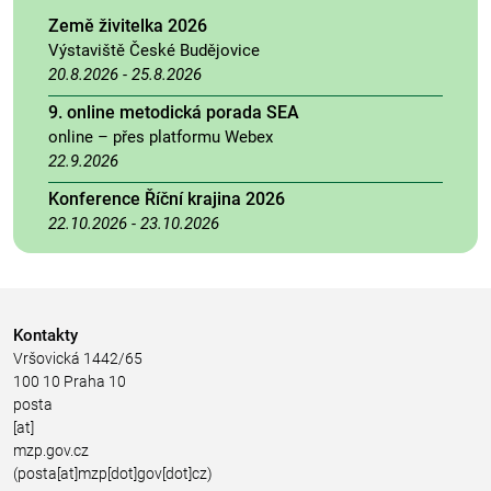
Země živitelka 2026
Výstaviště České Budějovice
20.8.2026
-
25.8.2026
9. online metodická porada SEA
online – přes platformu Webex
22.9.2026
Konference Říční krajina 2026
22.10.2026
-
23.10.2026
Kontakty
Vršovická 1442/65
100 10 Praha 10
posta
[at]
mzp.gov.cz
(posta[at]mzp[dot]gov[dot]cz)