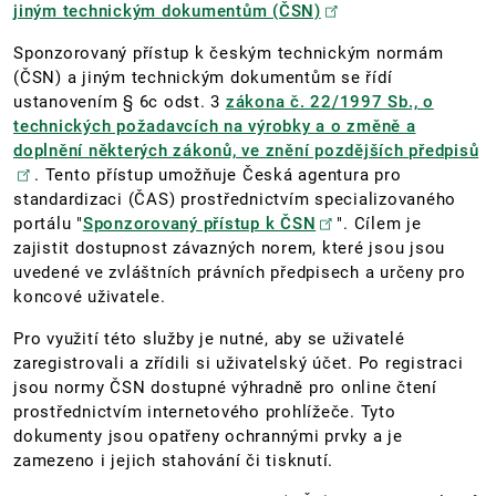
jiným technickým dokumentům (ČSN)
Sponzorovaný přístup k českým technickým normám
(ČSN) a jiným technickým dokumentům se řídí
ustanovením § 6c odst. 3
zákona č. 22/1997 Sb., o
technických požadavcích na výrobky a o změně a
doplnění některých zákonů, ve znění pozdějších předpisů
. Tento přístup umožňuje Česká agentura pro
standardizaci (ČAS) prostřednictvím specializovaného
portálu "
Sponzorovaný přístup k ČSN
". Cílem je
zajistit dostupnost závazných norem, které jsou jsou
uvedené ve zvláštních právních předpisech a určeny pro
koncové uživatele.
Pro využití této služby je nutné, aby se uživatelé
zaregistrovali a zřídili si uživatelský účet. Po registraci
jsou normy ČSN dostupné výhradně pro online čtení
prostřednictvím internetového prohlížeče. Tyto
dokumenty jsou opatřeny ochrannými prvky a je
zamezeno i jejich stahování či tisknutí.