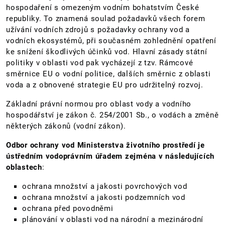
hospodaření s omezeným vodním bohatstvím České
republiky. To znamená soulad požadavků všech forem
užívání vodních zdrojů s požadavky ochrany vod a
vodních ekosystémů, při současném zohlednění opatření
ke snížení škodlivých účinků vod. Hlavní zásady státní
politiky v oblasti vod pak vycházejí z tzv. Rámcové
směrnice EU o vodní politice, dalších směrnic z oblasti
voda a z obnovené strategie EU pro udržitelný rozvoj.
Základní právní normou pro oblast vody a vodního
hospodářství je zákon č. 254/2001 Sb., o vodách a změně
některých zákonů (vodní zákon).
Odbor ochrany vod Ministerstva životního prostředí je
ústředním vodoprávním úřadem zejména v následujících
oblastech
:
ochrana množství a jakosti povrchových vod
ochrana množství a jakosti podzemních vod
ochrana před povodněmi
plánování v oblasti vod na národní a mezinárodní