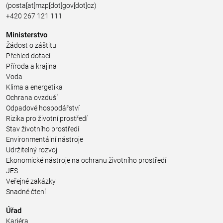
(posta[at]mzp[dot]gov[dot]cz)
+420 267 121 111
Ministerstvo
Žádost o záštitu
Přehled dotací
Příroda a krajina
Voda
Klima a energetika
Ochrana ovzduší
Odpadové hospodářství
Rizika pro životní prostředí
Stav životního prostředí
Environmentální nástroje
Udržitelný rozvoj
Ekonomické nástroje na ochranu životního prostředí
JES
Veřejné zakázky
Snadné čtení
Úřad
Kariéra