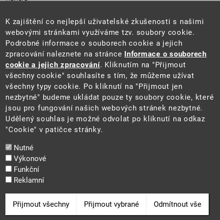
Úřední deska
Pro média a veřejnost
K zajištění co nejlepší uživatelské zkušenosti s našimi
Povinně zveřejňované informace
webovými stránkami využíváme tzv. soubory cookie.
Kontakty
Podrobné informace o souborech cookie a jejich
Přistupnost budovy úřadu MŽP
(PDF, 204 kB)
zpracování naleznete na stránce
Informace o souborech
cookie a jejich zpracování
. Kliknutím na "Přijmout
Web
všechny cookie" souhlasíte s tím, že můžeme užívat
Aktuality
všechny typy cookie. Po kliknutí na "Přijmout jen
Ochrana osobních údajů
nezbytné" budeme ukládat pouze ty soubory cookie, které
Prohlášení o přístupnosti
jsou pro fungování našich webových stránek nezbytné.
Zásady používání cookies
Udělený souhlas je možné odvolat po kliknutí na odkaz
Mapa webu
"Cookie" v patičce stránky.
Sociální sítě
Nutné
Výkonové
Funkční
Reklamní
2025 ©
Ministerstvo životního prostředí
Odvolat souhlas
Přijmout všechny
Přijmout vybrané
Odmítnout vše
Cookie