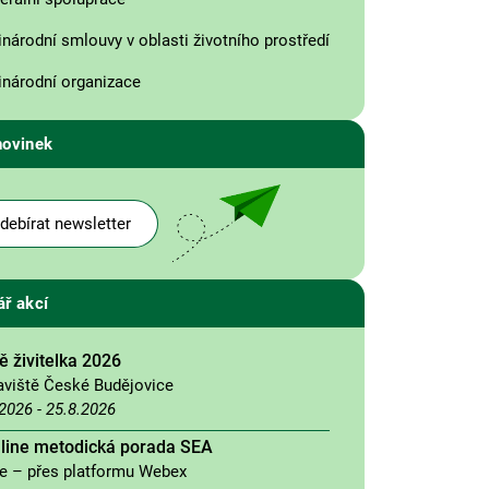
národní smlouvy v oblasti životního prostředí
národní organizace
novinek
debírat newsletter
ář akcí
 živitelka 2026
aviště České Budějovice
.2026
-
25.8.2026
nline metodická porada SEA
ne – přes platformu Webex