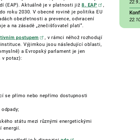
22.9
í (EAP). Aktuálně je v platnosti již
8. EAP
,
e do roku 2030. V obecné rovině je politika EU
Konf
sadách obezřetnosti a prevence, odvracení
22.1
je a na zásadě „znečišťovatel platí“.
ativním postupem
, v rámci něhož rozhodují
stituce. Výjimkou jsou následující oblasti,
omyslně) a Evropský parlament je jen
 v potaz):
ící se přímo nebo nepřímo dostupnosti
s odpady;
nského státu mezi různými energetickými
 energií.