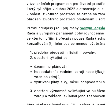
v tzv. akčních programech pro životní prostřed
který byl přijat v dubnu 2022 a stanovuje cíl
v oblasti životního prostředí založena na zá
ohrožení životního prostředí především u zdro
Právní předpisy jsou přijímány
řádným legisl
Rada a Evropský parlament coby rovnocenné in
ve kterých přijímá předpisy pouze Rada (jedn
konzultován (tj. jeho pozice nemusí být brána
předpisy především fiskální povahy;
opatření týkající se:
územního plánování,
hospodaření s vodními zdroji nebo týkaj
vodních zdrojů,
využívání půdy, s výjimkou hospodaření 
opatření významně ovlivňující volbu čle
zdroji a základní skladbu jeho zásobování