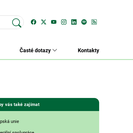
Časté dotazy
Kontakty
by vás také zajímat
pská unie
terální spolupráce