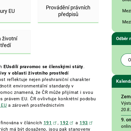
Provádění právních
ury EU
Mezi
předpisů
Mezi
a životní
Odběr 
tředí
O
ch
EUsdílí pravomoc se členskými státy
.
ivy v oblasti životního prostředí
st reflektuje nejen přeshraniční charakter
Kalend
ednotit environmentální standardy v
vomoc znamená, že ČR může přijímat i svou
Země
ru s právem EU. ČR ovlivňuje konkrétní podobu
Výst
 EU
a zároveň prostřednictvím
20.8
9. o
definována v článcích
191
,
192
a
193
onli
erých má být dosaženo, jsou pak stanoveny