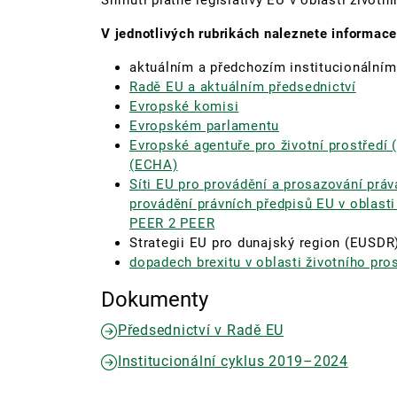
Shrnutí platné legislativy EU v oblasti životn
V jednotlivých rubrikách naleznete informace
aktuálním a předchozím institucionálním
Radě EU a aktuálním předsednictví
Evropské komisi
Evropském parlamentu
Evropské agentuře pro životní prostředí
(ECHA)
Síti EU pro provádění a prosazování práv
provádění právních předpisů EU v oblasti 
PEER 2 PEER
Strategii EU pro dunajský region (EUSDR
dopadech brexitu v oblasti životního pros
Dokumenty
Předsednictví v Radě EU
Institucionální cyklus 2019–2024