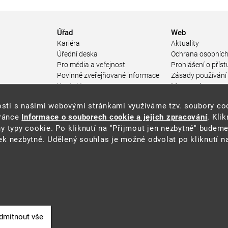
Úřad
Web
Kariéra
Aktuality
Úřední deska
Ochrana osobních
Pro média a veřejnost
Prohlášení o příst
Povinně zveřejňované informace
Zásady používání
a
Kontakty
Mapa webu
Přistupnost budovy úřadu MŽP
enosti s našimi webovými stránkami využíváme tzv. soubory c
ářství
(PDF, 204 kB)
tránce
Informace o souborech cookie a jejich zpracování
. Kli
 prostředí
y typy cookie. Po kliknutí na "Přijmout jen nezbytné" budeme
středí
k nezbytné. Udělený souhlas je možné odvolat po kliknutí na
ástroje
oje na ochranu
í
dmítnout vše