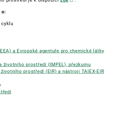
ího prostředí je k dispozici
zde
.
 o:
 cyklu
 (EEA) a Evropské agentuře pro chemické látky
a životního prostředí (IMPEL), přezkumu
životního prostředí (EIR) a nástroji TAIEX-EIR
)
tředí