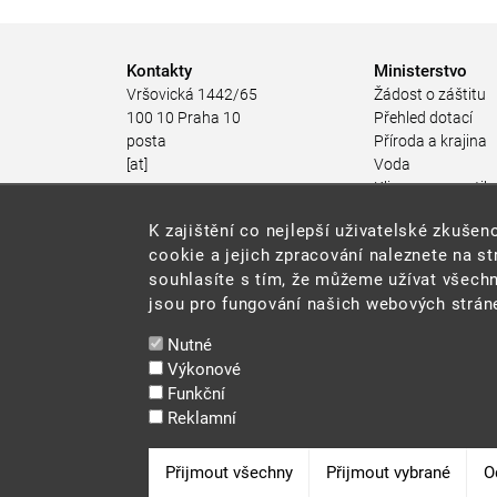
Kontakty
Ministerstvo
Vršovická 1442/65
Žádost o záštitu
100 10 Praha 10
Přehled dotací
posta
Příroda a krajina
[at]
Voda
mzp.gov.cz
Klima a energetik
(posta[at]mzp[dot]gov[dot]cz)
Ochrana ovzduší
K zajištění co nejlepší uživatelské zkuš
+420 267 121 111
Odpadové hospod
cookie a jejich zpracování naleznete na s
Rizika pro životní
souhlasíte s tím, že můžeme užívat všechn
Stav životního pro
jsou pro fungování našich webových stráne
Environmentální n
Udržitelný rozvoj
Nutné
Ekonomické nástr
Výkonové
životního prostřed
Funkční
JES
Reklamní
Veřejné zakázky
Snadné čtení
Odvolat souhlas
Přijmout všechny
Přijmout vybrané
O