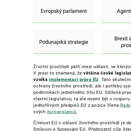
Evropský parlament
Agent
Brexit 
Podunajská strategie
pros
Životní prostředí patří mezi oblasti, ve který
V praxi to znamená, že
většina české legislat
vzniká
implementací práva EU
. Tato skutečno
ochrany životního prostředí, ale i potřebu sj
podmínkách jednotného trhu EU. Sdílená pra
vlastní legislativu, ta ale nesmí být v rozpo
jednotlivých předpisů EU z pozice člena
Rady
svých
europoslanců
.
Činnost EU v oblasti životního prostředí je 
Smlouvy o fungování EU. Přednostní cíle, kt