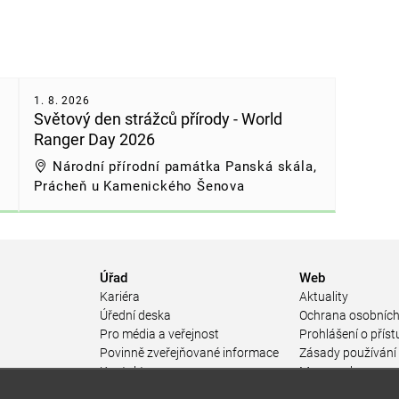
1. 8. 2026
Světový den strážců přírody - World
Ranger Day 2026
Národní přírodní památka Panská skála,
Prácheň u Kamenického Šenova
Úřad
Web
Kariéra
Aktuality
Úřední deska
Ochrana osobních
Pro média a veřejnost
Prohlášení o příst
Povinně zveřejňované informace
Zásady používání
a
Kontakty
Mapa webu
Přistupnost budovy úřadu MŽP