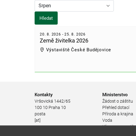
Hledat
20. 8. 2026
-
25. 8. 2026
Země živitelka 2026
Výstaviště České Budějovice
Kontakty
Ministerstvo
Vršovická 1442/65
Žádost o záštitu
100 10 Praha 10
Přehled dotací
posta
Příroda a krajina
[at]
Voda
mzp.gov.cz
Klima a energetik
(posta[at]mzp[dot]gov[dot]cz)
Ochrana ovzduší