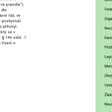
vá pravidla“),
Vede
 dle
ávní řád, ve
Orga
o poskytnutí
z přílohy)
Reso
ekty se v
s § 14n odst. 1
Kari
 řízení o
Poli
Legi
Met
Úřed
Veře
Žádo
Reso