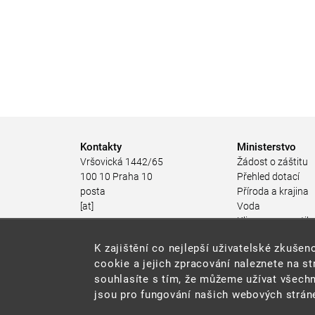
Kontakty
Ministerstvo
Vršovická 1442/65
Žádost o záštitu
100 10 Praha 10
Přehled dotací
posta
Příroda a krajina
[at]
Voda
mzp.gov.cz
Klima a energetik
(posta[at]mzp[dot]gov[dot]cz)
Ochrana ovzduší
K zajištění co nejlepší uživatelské zkuš
+420 267 121 111
Odpadové hospod
cookie a jejich zpracování naleznete na s
Rizika pro životní
souhlasíte s tím, že můžeme užívat všechn
Stav životního pro
jsou pro fungování našich webových stráne
Environmentální n
Udržitelný rozvoj