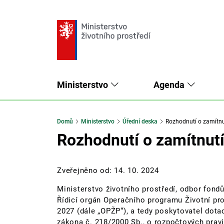
Ministerstvo
Agenda
Domů
Ministerstvo
Úřední deska
Rozhodnutí o zamítnu
Rozhodnutí o zamítnut
Zveřejněno od: 14. 10. 2024
Ministerstvo životního prostředí, odbor fond
Řídicí orgán Operačního programu Životní pr
2027 (dále „OPŽP“), a tedy poskytovatel dota
zákona č. 218/2000 Sb., o rozpočtových pravi