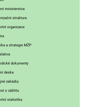
ní ministerstva
nizační struktura
rtní organizace
éra
tika a strategie MŽP
slativa
odické dokumenty
ní deska
jné zakázky
st o záštitu
rtní statistika