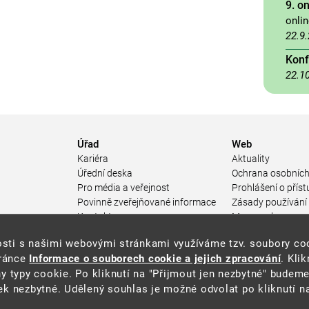
9. o
onli
22.9
Konf
22.1
Úřad
Web
Kariéra
Aktuality
Úřední deska
Ochrana osobních
Pro média a veřejnost
Prohlášení o příst
Povinně zveřejňované informace
Zásady používání
a
Kontakty
Mapa webu
Přistupnost budovy úřadu MŽP
enosti s našimi webovými stránkami využíváme tzv. soubory c
ářství
(PDF, 204 kB)
tránce
Informace o souborech cookie a jejich zpracování
. Kli
 prostředí
y typy cookie. Po kliknutí na "Přijmout jen nezbytné" budeme
středí
k nezbytné. Udělený souhlas je možné odvolat po kliknutí na
ástroje