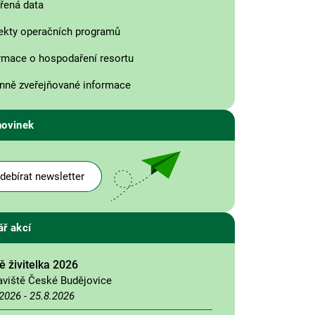
řená data
ekty operačních programů
rmace o hospodaření resortu
nně zveřejňované informace
novinek
debírat newsletter
ář akcí
 živitelka 2026
aviště České Budějovice
.2026
-
25.8.2026