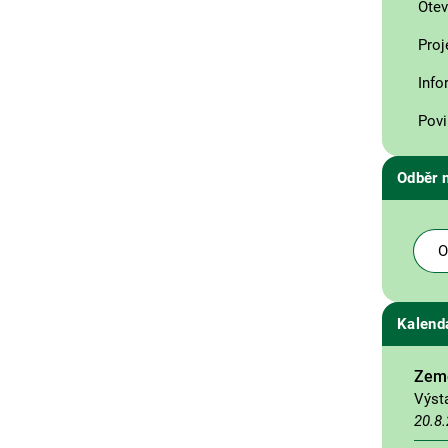
Otev
Proj
Info
Povi
Odběr 
O
Kalend
Země
Výst
20.8