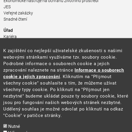
Ekonomické nástroje na ochranu životního prostředí
JES
Veřejné zakázky
Snadné čtení
Úřad
Kariéra
Úřední deska
Pro média a veřejnost
K zajištění co nejlepší uživatelské zkušenosti s našimi
Povinně zveřejňované informace
webovými stránkami využíváme tzv. soubory cookie.
Kontakty
Podrobné informace o souborech cookie a jejich
Přistupnost budovy úřadu MŽP
(PDF, 204 kB)
zpracování naleznete na stránce
Informace o souborech
cookie a jejich zpracování
. Kliknutím na "Přijmout
Web
všechny cookie" souhlasíte s tím, že můžeme užívat
Aktuality
všechny typy cookie. Po kliknutí na "Přijmout jen
Ochrana osobních údajů
nezbytné" budeme ukládat pouze ty soubory cookie, které
Prohlášení o přístupnosti
jsou pro fungování našich webových stránek nezbytné.
Zásady používání cookies
Udělený souhlas je možné odvolat po kliknutí na odkaz
Mapa webu
"Cookie" v patičce stránky.
Sociální sítě
Nutné