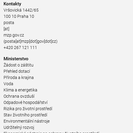
Kontakty
Vršovická 1442/65
100 10 Praha 10
posta
[at]
mzp.gov.cz
(posta[at]mzp[dot]gov[dot]cz)
+420 267 121 111
Ministerstvo
Žádost o záštitu
Přehled dotací
Příroda a krajina
Voda
Klima a energetika
Ochrana ovzduší
Odpadové hospodářství
Rizika pro životní prostředí
Stav životního prostředí
Environmentální nástroje
Udržitelný rozvoj