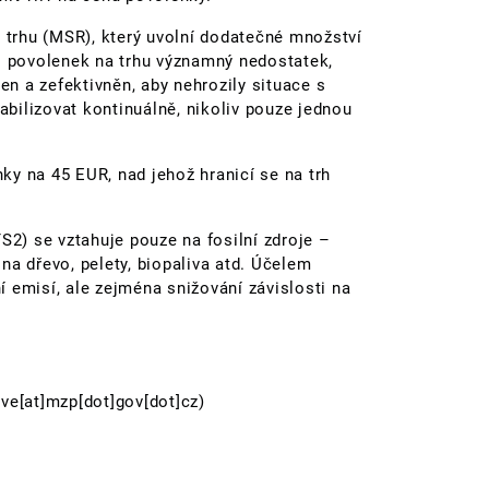
u (MSR), který uvolní dodatečné množství
yl povolenek na trhu významný nedostatek,
len a zefektivněn, aby nehrozily situace s
bilizovat kontinuálně, nikoliv pouze jednou
 45 EUR, nad jehož hranicí se na trh
) se vztahuje pouze na fosilní zdroje –
e na dřevo, pelety, biopaliva atd. Účelem
 emisí, ale zejména snižování závislosti na
ove[at]mzp[dot]gov[dot]cz)