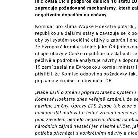
iniciovala ČR s podporou dalších 18 států EU
zapracuje požadované mechanismy, které za
negativním dopadům na občany.
Komisař pro klima Wopke Hoekstra potvrdil,
republikou a dalšími státy a zavazuje se k p
aby byl systém sociálně citlivý a zabránil en
že Evropská komise stejně jako ČR jednoznač
chápe obavy v České republice a v dalších z
pečlivě a podrobně analyzuje návrhy a dopor
19 zemí zaslal na Evropskou komisi ministr
přislíbil, že Komise odpoví na požadavky tak,
popsaná v dopise iniciovaném ČR.
„
Naše úsilí o změnu připravovaného systému 
Komisař Hoekstra dnes veřejně oznámil, že s
navrhne změny. Úpravy ETS 2 jsou tak zase o 
budeme dál usilovat o úplné zrušení nebo výr
jeho zavedení nemělo negativní dopad na obča
národních zájmů nestačí jen hlasitě křičet, j
potřeba přicházet s konkrétními návrhy a hle