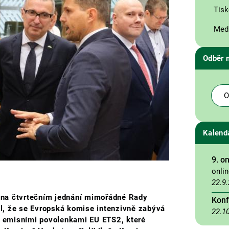
Tisk
Medi
Odběr 
O
Kalend
9. o
onli
22.9
 na čtvrtečním jednání mimořádné Rady
Konf
dil, že se Evropská komise intenzivně zabývá
22.1
 emisními povolenkami EU ETS2, které