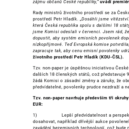
zájmu občanů České republiky,“
uvádí premiér
Rady ministrů životního prostředí se za Česk
prostředí Petr Hladík. „
Dosáhli jsme vítězství
která Česká republika spolu s dalšími 18 stát
jsme Komisi odeslali v červenci. Jsem rád, ž
dopustit, aby systém emisních povolenek dop
nízkopříjmové. Teď Evropská komise potvrdil
zapracuje tak, aby cenu emisní povolenky udrž
životního prostředí Petr Hladík (KDU-ČSL).
Tzv. non-paper je úspěšnou iniciativou České 
dalších 18 členských států, což představuje 
žádá Komisi o zásadní změny a záruky, že o
předvídatelné, povolenky prudce nezdraží a 
Tzv. non-paper navrhuje především tři okruh
EUR:
1) Lepší předvídatelnost a perspektivu
dosahovat, například dřívější aukce povolen
zavádění bezemisních technologií, což bude m