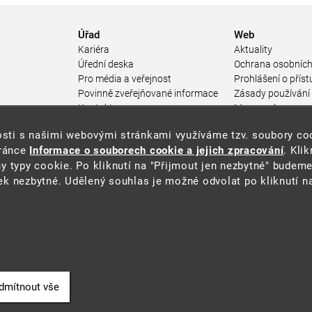
Úřad
Web
Kariéra
Aktuality
Úřední deska
Ochrana osobních
Pro média a veřejnost
Prohlášení o příst
Povinně zveřejňované informace
Zásady používání
a
Kontakty
Mapa webu
Přistupnost budovy úřadu MŽP
enosti s našimi webovými stránkami využíváme tzv. soubory c
ářství
(PDF, 204 kB)
tránce
Informace o souborech cookie a jejich zpracování
. Kli
 prostředí
y typy cookie. Po kliknutí na "Přijmout jen nezbytné" budeme
středí
k nezbytné. Udělený souhlas je možné odvolat po kliknutí na
ástroje
oje na ochranu
í
dmítnout vše