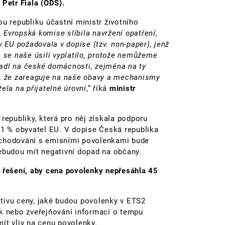
 Petr Fiala (ODS).
ou republiku účastní ministr životního
. Evropská komise slíbila navržení opatření,
y EU požadovala v dopise (tzv. non-paper), jenž
e se naše úsilí vyplatilo, protože nemůžeme
adl na české domácnosti, zejména na ty
a, že zareaguje na naše obavy a mechanismy
ela na přijatelné úrovni
,“
říká
ministr
republiky, která pro něj získala podporu
91 % obyvatel EU. V dopise Česká republika
bchodování s emisními povolenkami bude
nebudou mít negativní dopad na občany.
y řešení, aby cena povolenky nepřesáhla 45
 ceny, jaké budou povolenky v ETS2
ek nebo zveřejňování informací o tempu
ít vliv na cenu povolenky.