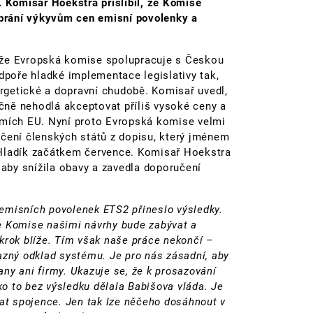
. Komisař Hoekstra přislíbil, že Komise
brání výkyvům cen emisní povolenky a
 že Evropská komise spolupracuje s Českou
odpoře hladké implementace legislativy tak,
ergetické a dopravní chudobě. Komisař uvedl,
ně nehodlá akceptovat příliš vysoké ceny a
emích EU. Nyní proto Evropská komise velmi
učení členských států z dopisu, který jménem
 Hladík začátkem července. Komisař Hoekstra
 aby snížila obavy a zavedla doporučení
emisních povolenek ETS2 přineslo výsledky.
e Komise našimi návrhy bude zabývat a
krok blíže. Tím však naše práce nekončí –
azný odklad systému. Je pro nás zásadní, aby
ny ani firmy. Ukazuje se, že k prosazování
ako to bez výsledku dělala Babišova vláda. Je
dat spojence. Jen tak lze něčeho dosáhnout v