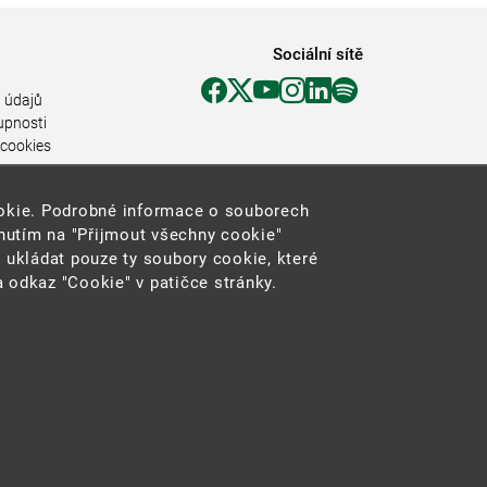
Sociální sítě
 údajů
upnosti
 cookies
ookie. Podrobné informace o souborech
knutím na "Přijmout všechny cookie"
 ukládat pouze ty soubory cookie, které
 odkaz "Cookie" v patičce stránky.
2025 ©
Ministerstvo životního prostředí