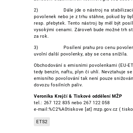
2) Dále jde o nástroj na stabilizaci trh
povolenek nebo je z trhu stáhne, pokud by b
resp. přebytek. Tento nástroj by měl být posí
vysokými cenami. Zároveň bude možné trh sta
za rok.
3) Posílení prahu pro cenu povolenky na
uvolní další povolenky, aby se cena snížila.
Obchodování s emisními povolenkami (EU-ETS2
tedy benzín, naftu, plyn či uhlí. Nevztahuje s
emisního povolování tak není pouze snižování
dovozu fosilních paliv.
Veronika Krejčí & Tiskové oddělení MŽP
tel.: 267 122 835 nebo 267 122 058
e-mail:
%C2%A0tiskove
[at]
mzp.gov.cz
( tisk
ETS2