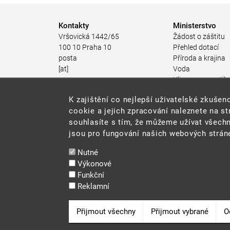
Kontakty
Ministerstvo
Vršovická 1442/65
Žádost o záštitu
100 10 Praha 10
Přehled dotací
posta
Příroda a krajina
[at]
Voda
mzp.gov.cz
Klima a energetik
(posta[at]mzp[dot]gov[dot]cz)
Ochrana ovzduší
K zajištění co nejlepší uživatelské zkuš
+420 267 121 111
Odpadové hospod
cookie a jejich zpracování naleznete na s
Rizika pro životní
souhlasíte s tím, že můžeme užívat všechn
Stav životního pro
jsou pro fungování našich webových stráne
Environmentální n
Udržitelný rozvoj
Nutné
Ekonomické nástr
Výkonové
životního prostřed
Funkční
JES
Reklamní
Veřejné zakázky
Snadné čtení
Odvolat souhlas
Přijmout všechny
Přijmout vybrané
O
Cookie