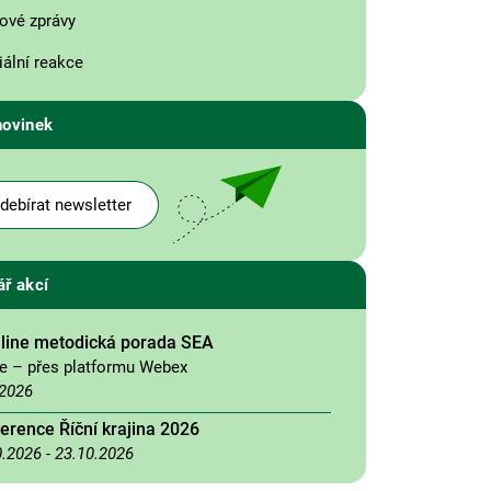
ové zprávy
ální reakce
novinek
debírat newsletter
ář akcí
nline metodická porada SEA
ne – přes platformu Webex
.2026
erence Říční krajina 2026
0.2026
-
23.10.2026