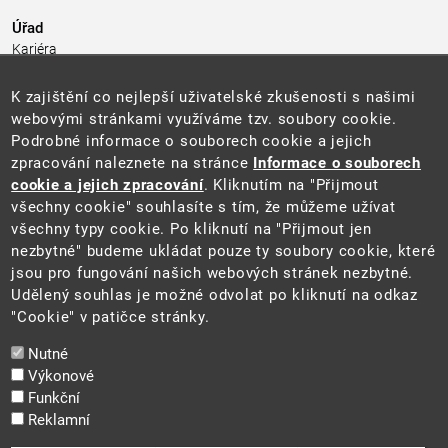
Úřad
Kariéra
Úřední deska
Pro média a veřejnost
K zajištění co nejlepší uživatelské zkušenosti s našimi
Povinně zveřejňované informace
webovými stránkami využíváme tzv. soubory cookie.
Kontakty
Podrobné informace o souborech cookie a jejich
Přistupnost budovy úřadu MŽP
(PDF, 204 kB)
zpracování naleznete na stránce
Informace o souborech
cookie a jejich zpracování
. Kliknutím na "Přijmout
Web
všechny cookie" souhlasíte s tím, že můžeme užívat
Aktuality
všechny typy cookie. Po kliknutí na "Přijmout jen
Ochrana osobních údajů
nezbytné" budeme ukládat pouze ty soubory cookie, které
Prohlášení o přístupnosti
jsou pro fungování našich webových stránek nezbytné.
Zásady používání cookies
Udělený souhlas je možné odvolat po kliknutí na odkaz
Mapa webu
"Cookie" v patičce stránky.
Sociální sítě
Nutné
Výkonové
Funkční
Reklamní
2025 ©
Ministerstvo životního prostředí