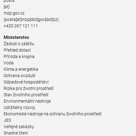
posta
[at]
mzp.gov.cz
(posta[at]mzp[dot]gov[dot]cz)
+420 267 121 111
Ministerstvo
Žádost o záštitu
Přehled dotací
Příroda a krajina
Voda
Klima a energetika
Ochrana ovzduší
Odpadové hospodářství
Rizika pro životní prostředí
Stav životního prostředí
Environmentální nástroje
Udržitelný rozvoj
Ekonomické nástroje na ochranu životního prostředí
JES
Veřejné zakázky
Snadné čtení