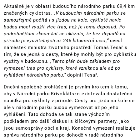
Aktuálně je v oblasti budoucího národního parku 69,4 km
značených cyklotras.
„V budoucím národním parku se
samozřejmě počítá i s jízdou na kole, cyklisté navíc
budou moci využít více tras, než je tomu doposud. Po
podrobnějším zkoumání se ukázalo, že bez dopadů na
přírodu je využitelných až 245 kilometrů cest,“
uvedl
náměstek ministra životního prostředí Tomáš Tesař s
tím, že se jedná o cesty, které by mohly být pro cyklistiku
využity v budoucnu.
„Tento plán bude základem pro
vymezení tras pro cyklisty, které vzniknou ale až po
vyhlášení národního parku,“
doplnil Tesař.
Dnešní společné prohlášení je prvním krokem k tomu,
aby v Národní parku Křivoklátsko existovala dostatečná
nabídka pro cyklisty v přírodě. Cesty pro jízdu na kole se
ale v národním parku budou vymezovat až po jeho
vyhlášení. Tato dohoda se tak stane výchozím
podkladem pro další diskusi s klíčovými partnery, jako
jsou samosprávy obcí a kraj. Konečné vymezení realizuje
správa národního parku po dohodě v radě národního