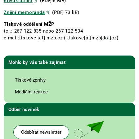
Křivoklátsko
(PDF, 6 MB)
Znění memoranda
(PDF, 73 kB)
Tiskové oddělení MŽP
tel.: 267 122 835 nebo 267 122 534
e-mail:
tiskove
[at]
mzp.cz
( tiskove[at]mzp[dot]cz)
Mohlo by vás také zajímat
Tiskové zprávy
Mediální reakce
Odběr novinek
Odebírat newsletter