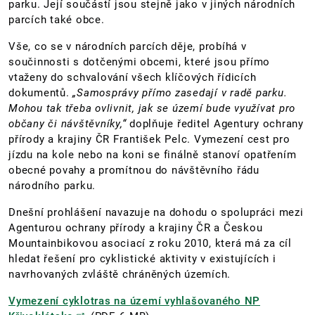
parku. Její součástí jsou stejně jako v jiných národních
parcích také obce.
Vše, co se v národních parcích děje, probíhá v
součinnosti s dotčenými obcemi, které jsou přímo
vtaženy do schvalování všech klíčových řídicích
dokumentů.
„Samosprávy přímo zasedají v radě parku.
Mohou tak třeba ovlivnit, jak se území bude využívat pro
občany či návštěvníky,“
doplňuje ředitel Agentury ochrany
přírody a krajiny ČR František Pelc. Vymezení cest pro
jízdu na kole nebo na koni se finálně stanoví opatřením
obecné povahy a promítnou do návštěvního řádu
národního parku.
Dnešní prohlášení navazuje na dohodu o spolupráci mezi
Agenturou ochrany přírody a krajiny ČR a Českou
Mountainbikovou asociací z roku 2010, která má za cíl
hledat řešení pro cyklistické aktivity v existujících i
navrhovaných zvláště chráněných územích.
Vymezení cyklotras na území vyhlašovaného NP