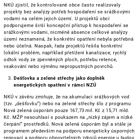
NKÚ zjistil, že kontrolované obce často realizovaly
projekty bez analýzy potřeb hospodaření se srážkovými
vodami na celém jejich území. U projektů obcí
podporujeme širší koncepční přístup k hospodaření se
srážkovými vodami, nicméně absence celkové analýzy
území neznamená, že konkrétní opatření nebyla potřebná
nebo účelná. Naopak, řada projektů řešila konkrétní
lokální problém, například přetížení kanalizace, rychlý
odtok vody ze zpevněných ploch, potřebu retence,
vsakování nebo výměnu nepropustných povrchů.
Dešťovka a zelené střechy jako doplněk
energetických opatření v rámci NZÚ
NKÚ v závěru zmiňuje, že na akumulaci srážkových vod
(tzv. „dešťovku“) nebo na zelené střechy šlo z programu
Nová zelená úsporám pouze 167,73 mil. Kč z 15,71 mld.
Kč. MŽP nesouhlasí s poukazem na „nízký zájem a nízké
čerpání“ prostředků. Nová zelená úsporám byl a stále je
programem především na podporu energeticky úsporných
renovací a podporu obnovitelných zdrojů energie u budov