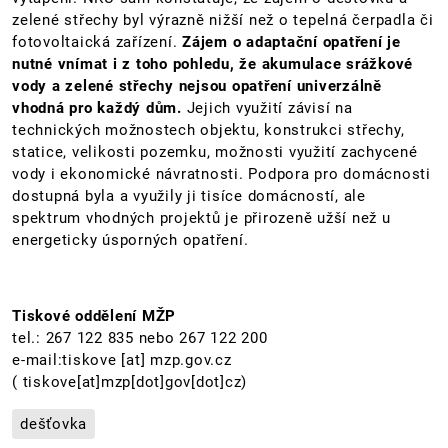
zelené střechy byl výrazně nižší než o tepelná čerpadla či
fotovoltaická zařízení.
Zájem o adaptační opatření je
nutné vnímat i z toho pohledu, že akumulace srážkové
vody a zelené střechy nejsou opatření univerzálně
vhodná pro každý dům.
Jejich využití závisí na
technických možnostech objektu, konstrukci střechy,
statice, velikosti pozemku, možnosti využití zachycené
vody i ekonomické návratnosti. Podpora pro domácnosti
dostupná byla a využily ji tisíce domácností, ale
spektrum vhodných projektů je přirozeně užší než u
energeticky úsporných opatření.
Tiskové oddělení MŽP
tel.: 267 122 835 nebo 267 122 200
e-mail:
tiskove
[at]
mzp.gov.cz
( tiskove[at]mzp[dot]gov[dot]cz)
dešťovka