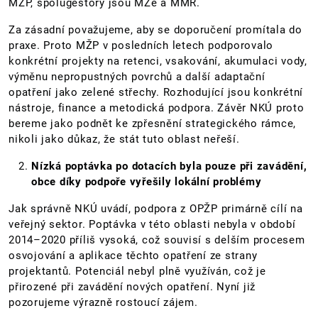
MŽP, spolugestory jsou MZe a MMR.
Za zásadní považujeme, aby se doporučení promítala do
praxe. Proto MŽP v posledních letech podporovalo
konkrétní projekty na retenci, vsakování, akumulaci vody,
výměnu nepropustných povrchů a další adaptační
opatření jako zelené střechy. Rozhodující jsou konkrétní
nástroje, finance a metodická podpora. Závěr NKÚ proto
bereme jako podnět ke zpřesnění strategického rámce,
nikoli jako důkaz, že stát tuto oblast neřeší.
Nízká poptávka po dotacích byla pouze při zavádění,
obce díky podpoře vyřešily lokální problémy
Jak správně NKÚ uvádí, podpora z OPŽP primárně cílí na
veřejný sektor. Poptávka v této oblasti nebyla v období
2014–2020 příliš vysoká, což souvisí s delším procesem
osvojování a aplikace těchto opatření ze strany
projektantů. Potenciál nebyl plně využíván, což je
přirozené při zavádění nových opatření. Nyní již
pozorujeme výrazně rostoucí zájem.