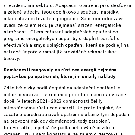
v rezidenčním sektoru. Adaptační opatření, jako dešťovka
a zelené střechy, jsou doplňkovou součástí nabídky,
nikoli hlavním těžištěm programu. Sám kontrolní závěr
uvádí, že cílem NZÚ je „zejména“ snížení energetické
náročnosti. Cílem zařazení adaptačních opatření do
programu energetických úspor bylo doplnit portfolio
efektivních a smysluplných opatření, která se podílejí na
celkové úspoře v rámci již prováděné rekonstrukce
budovy.
Domácnosti reagovaly na růst cen energií zejména
poptávkou po opatřeních, které jim snížily náklady
Zdánlivě nízký podíl čerpání na adaptační opatření je
nutné posuzovat i v kontextu priorit domácností v dané
době. V letech 2021–2023 domácnosti čelily
mimořádnému růstu cen energií. Je proto logické, že
žadatelé upřednostňovali opatření s okamžitým dopadem
na provozní náklady domácnosti, tedy zateplení,
fotovoltaiku, tepelná čerpadla nebo výměnu zdroje
vytápění. NKÚ sám konstatuje, že zájem o dešťovku a