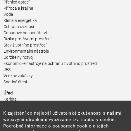
Přehled dotací
Příroda a krajina
Voda
Klima a energetika
Ochrana ovzduší
Odpadové hospodářství
Rizika pro životní prostředí
Stav životního prostředí
Environmentální nástroje
Udržitelný rozvoj
Ekonomické nástroje na ochranu životního prostředí
JES
Veřejné zakázky
Snadné čtení
Úřad
Kariéra
Úřední deska
Pro média a veřejnost
K zajištění co nejlepší uživatelské zkušenosti s našimi
Povinně zveřejňované informace
webovými stránkami využíváme tzv. soubory cookie.
Kontakty
Podrobné informace o souborech cookie a jejich
Přistupnost budovy úřadu MŽP
(PDF, 204 kB)