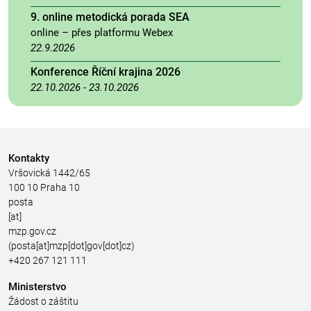
9. online metodická porada SEA
online – přes platformu Webex
22.9.2026
Konference Říční krajina 2026
22.10.2026
-
23.10.2026
Kontakty
Vršovická 1442/65
100 10 Praha 10
posta
[at]
mzp.gov.cz
(posta[at]mzp[dot]gov[dot]cz)
+420 267 121 111
Ministerstvo
Žádost o záštitu