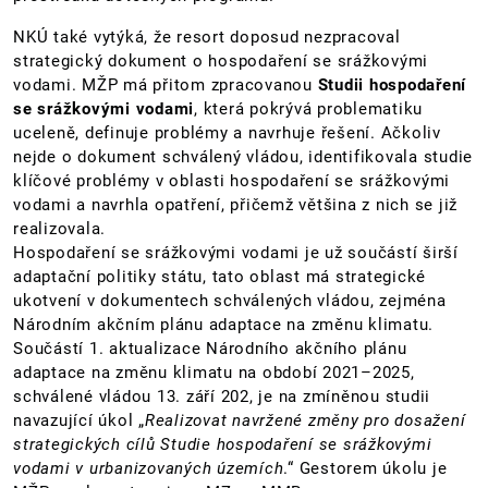
NKÚ také vytýká, že resort doposud nezpracoval
strategický dokument o hospodaření se srážkovými
vodami. MŽP má přitom zpracovanou
Studii hospodaření
se srážkovými vodami
, která pokrývá problematiku
uceleně, definuje problémy a navrhuje řešení. Ačkoliv
nejde o dokument schválený vládou, identifikovala studie
klíčové problémy v oblasti hospodaření se srážkovými
vodami a navrhla opatření, přičemž většina z nich se již
realizovala.
Hospodaření se srážkovými vodami je už součástí širší
adaptační politiky státu, tato oblast má strategické
ukotvení v dokumentech schválených vládou, zejména
Národním akčním plánu adaptace na změnu klimatu.
Součástí 1. aktualizace Národního akčního plánu
adaptace na změnu klimatu na období 2021–2025,
schválené vládou 13. září 202, je na zmíněnou studii
navazující úkol „
Realizovat navržené změny pro dosažení
strategických cílů Studie hospodaření se srážkovými
vodami v urbanizovaných územích
.“ Gestorem úkolu je