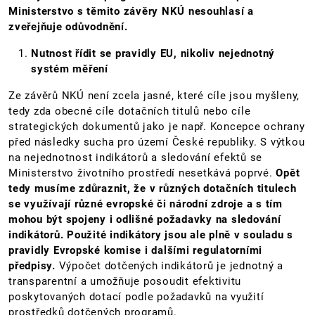
Ministerstvo s těmito závěry NKÚ nesouhlasí a
zveřejňuje odůvodnění.
Nutnost řídit se pravidly EU, nikoliv nejednotný
systém měření
Ze závěrů NKÚ není zcela jasné, které cíle jsou myšleny,
tedy zda obecné cíle dotačních titulů nebo cíle
strategických dokumentů jako je např. Koncepce ochrany
před následky sucha pro území České republiky. S výtkou
na nejednotnost indikátorů a sledování efektů se
Ministerstvo životního prostředí nesetkává poprvé.
Opět
tedy musíme zdůraznit, že v různých dotačních titulech
se využívají různé evropské či národní zdroje a s tím
mohou být spojeny i odlišné požadavky na sledování
indikátorů. Použité indikátory jsou ale plně v souladu s
pravidly Evropské komise i dalšími regulatorními
předpisy.
Výpočet dotčených indikátorů je jednotný a
transparentní a umožňuje posoudit efektivitu
poskytovaných dotací podle požadavků na využití
prostředků dotčených programů.