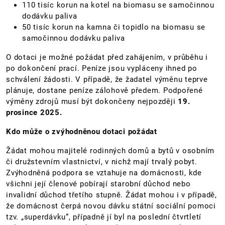
110 tisíc korun na kotel na biomasu se samočinnou
dodávku paliva
50 tisíc korun na kamna či topidlo na biomasu se
samočinnou dodávku paliva
O dotaci je možné požádat před zahájením, v průběhu i
po dokončení prací. Peníze jsou vypláceny ihned po
schválení žádosti. V případě, že žadatel výměnu teprve
plánuje, dostane peníze zálohově předem. Podpořené
výměny zdrojů musí být dokončeny nejpozději
19.
prosince 2025.
Kdo může o zvýhodněnou dotaci požádat
Žádat mohou majitelé rodinných domů a bytů v osobním
či družstevním vlastnictví, v nichž mají trvalý pobyt.
Zvýhodněná podpora se vztahuje na domácnosti, kde
všichni její členové pobírají starobní důchod nebo
invalidní důchod třetího stupně. Žádat mohou i v případě,
že domácnost čerpá novou dávku státní sociální pomoci
tzv. „superdávku“, případně jí byl na poslední čtvrtletí