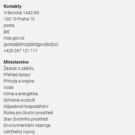
Kontakty
Vršovická 1442/65
100 10 Praha 10
posta
[at]
mzp.gov.cz
(posta[at]mzp[dot]gov[dot]cz)
+420 267 121 111
Ministerstvo
Žádost o záštitu
Přehled dotací
Příroda a krajina
Voda
Klima a energetika
Ochrana ovzduší
Odpadové hospodářství
Rizika pro životní prostředí
Stav životního prostředí
Environmentální nástroje
Udržitelný rozvoj