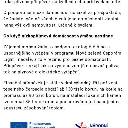
roku přiznán příspěvek na bydlení nebo přídavek na dítě.
O podporu se může domácnost ucházet za předpokladu,
že žadatel včetně všech členů jeho domácnosti vlastní
nanejvýš dvě nemovitosti určené k bydlení.
Co když nízkopříjmová domácnost výměnu nestihne
Zájemci mohou žádat o podporu ekologičtějšího a
úspornějšího vytápění v programu Nová zelená úsporám
Light i nadále, a to v režimu pro běžné domácnosti.
Příspěvek získají jak na výměnu zdrojů na pevná paliva,
tak na plynové a elektrické vytápění.
Finanční příspěvek je stále velmi výhodný. Při pořízení
tepelného čerpadla obdrží až 130 tisíc korun, na kotle na
biomasu až 90 tisíc korun, na instalaci lokálních kamen
lze čerpat 35 tisíc korun a podporováno je i napojení na
soustavu zásobování teplem.