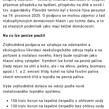
příjemce příspěvku na bydlení, příspěvku na dítě a nově i
tzv. superdávky. Původní termín byl z konce října posunut
na 19. prosince 2025. O podporu se mohou zájemci z řad
nízkopříjmových domácností hlásit i po tomto datu, a to
za stejných podmínek jako mají běžné domácnosti.
Na co lze peníze použít
Zvýhodněná podpora se vztahuje na odstranění a
ekologickou likvidaci neekologického zdroje tepla a na
pořízení a instalaci nového, který bude využíván jako
hlavní zdroj vytápění. Vyměnit lze kotel na pevná paliva
(tedy nejen na uhlí a koks, ale i na dřevo, pelety, biomasu
apod.) 1. a 2. emisní třídy, kotel na tuhá fosilní paliva
všech emisních tříd a topidla na pevná paliva.
Výše zvýhodněné dotace se odvíjí podle nově
instalovaného topného systému:
150 tisíc korun na tepelné čerpadlo s ohřevem vody
130 tisíc korun na tepelné čerpadlo bez ohřevu vody