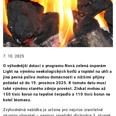
7. 10. 2025
O výhodnější dotaci z programu Nová zelená úsporám
Light na výměnu neekologických kotlů a topidel na uhlí a
jiná pevná paliva mohou domácnosti s nižšími příjmy
požádat až do 19. prosince 2025. K tomuto datu musí
také výměnu starého zdroje provést. Získat mohou až
150 tisíc korun na tepelné čerpadlo a 110 tisíc korun na
kotel biomasu.
Zvýhodněná nabídka je určena pro nejvíce zranitelné
skupiny obyvatel – seniory, invalidní důchodce 3. stupně,