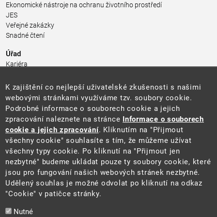
Ekonomické nástroje na ochranu životního prostředí
JES
Veřejné zakázky
Snadné čtení
Úřad
Kariéra
Úřední deska
Pro média a veřejnost
K zajištění co nejlepší uživatelské zkušenosti s našimi
Povinně zveřejňované informace
webovými stránkami využíváme tzv. soubory cookie.
Kontakty
Podrobné informace o souborech cookie a jejich
Přistupnost budovy úřadu MŽP
(PDF, 204 kB)
zpracování naleznete na stránce
Informace o souborech
cookie a jejich zpracování
. Kliknutím na "Přijmout
Web
všechny cookie" souhlasíte s tím, že můžeme užívat
Aktuality
všechny typy cookie. Po kliknutí na "Přijmout jen
Ochrana osobních údajů
nezbytné" budeme ukládat pouze ty soubory cookie, které
Prohlášení o přístupnosti
jsou pro fungování našich webových stránek nezbytné.
Zásady používání cookies
Udělený souhlas je možné odvolat po kliknutí na odkaz
Mapa webu
"Cookie" v patičce stránky.
Sociální sítě
Nutné