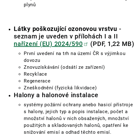
plynů
Látky poškozující ozonovou vrstvu
-
seznam je uveden v přílohách I a II
nařízení (EU) 2024/590
(PDF, 1,22 MB)
První uvedení na trh na území ČR s výjimkou
dovozu
Znovuzískávání (odsátí ze zařízení)
Recyklace
Regenerace
Zneškodnění (fyzická likvidace)
Halony a halonové instalace
systémy požární ochrany anebo hasicí přístroje
s halony, jejich typ a popis instalace, počet a
množství halonů v nich obsažených, množství
použitých a skladovaných halonů, opatření ke
snižování emisí a odhad těchto emisí.