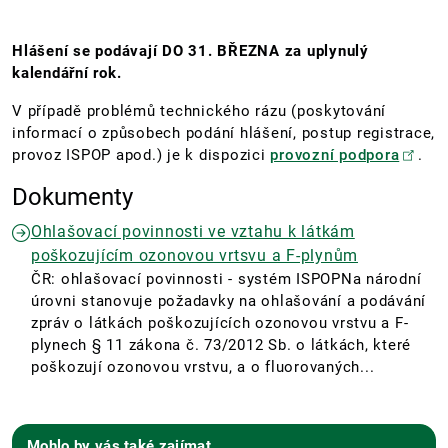
Hlášení se podávají DO 31. BŘEZNA za uplynulý
kalendářní rok.
V případě problémů technického rázu (poskytování
informací o způsobech podání hlášení, postup registrace,
provoz ISPOP apod.) je k dispozici
provozní podpora
.
Dokumenty
Ohlašovací povinnosti ve vztahu k látkám
poškozujícím ozonovou vrtsvu a F-plynům
ČR: ohlašovací povinnosti - systém ISPOPNa národní
úrovni stanovuje požadavky na ohlašování a podávání
zpráv o látkách poškozujících ozonovou vrstvu a F-
plynech § 11 zákona č. 73/2012 Sb. o látkách, které
poškozují ozonovou vrstvu, a o fluorovaných...
Mohlo by vás také zajímat