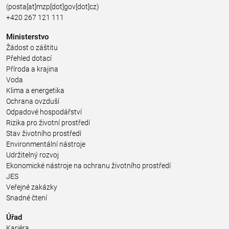
(posta[at]mzp[dot]gov[dot]cz)
+420 267 121 111
Ministerstvo
Žádost o záštitu
Přehled dotací
Příroda a krajina
Voda
Klima a energetika
Ochrana ovzduší
Odpadové hospodářství
Rizika pro životní prostředí
Stav životního prostředí
Environmentální nástroje
Udržitelný rozvoj
Ekonomické nástroje na ochranu životního prostředí
JES
Veřejné zakázky
Snadné čtení
Úřad
Kariéra