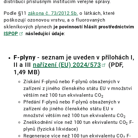
distribuci příslušným institucím veřejné správy.
Podle §11
zákona č. 73/2012 Sb.
o látkách, které
poškozují ozonovou vrstvu, a o fluorovaných
skleníkových plynech
je povinností hlásit prostřednictvím
ISPOP
následující údaje
:
F-plyny
- seznam je uveden v přílohách I,
II a III
nařízení (EU) 2024/573
(PDF,
1,49 MB)
Získání F-plynů nebo F-plynů obsažených v
zařízení z jiného členského státu EU v množství
větším než 100 tun ekvivalentu CO
2
Předání F-plynů nebo F-plynů obsažených v
zařízení do jiného členského státu EU v
množství větším než 100 tun ekvivalentu CO
2
Zneškodnění více než 100 tun ekvivalentu CO
F-
2
plynů (fyzická likvidace)
Regenerace více než 100 tun ekvivalentu CO
F-
2