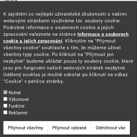
Úřední deska
Pro média a veřejnost
K zajištění co nejlepší uživatelské zkušenosti s našimi
Povinně zveřejňované informace
webovými stránkami využíváme tzv. soubory cookie.
Kontakty
Podrobné informace o souborech cookie a jejich
Přistupnost budovy úřadu MŽP
(PDF, 204 kB)
zpracování naleznete na stránce
Informace o souborech
cookie a jejich zpracování
. Kliknutím na "Přijmout
Web
všechny cookie" souhlasíte s tím, že můžeme užívat
Aktuality
všechny typy cookie. Po kliknutí na "Přijmout jen
Ochrana osobních údajů
nezbytné" budeme ukládat pouze ty soubory cookie, které
Prohlášení o přístupnosti
jsou pro fungování našich webových stránek nezbytné.
Zásady používání cookies
Udělený souhlas je možné odvolat po kliknutí na odkaz
Mapa webu
"Cookie" v patičce stránky.
Sociální sítě
Nutné
Výkonové
Funkční
Reklamní
2025 ©
Ministerstvo životního prostředí
Odvolat souhlas
Přijmout všechny
Přijmout vybrané
Odmítnout vše
Cookie