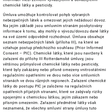
chemické látky a pesticidy.
Úmluva umožňuje kontrolovat pohyb vybraných
nebezpečných látek a omezovat jejich nežádoucí dovoz.
Na jejím základě jsou smluvním stranám poskytovány
informace k tomu, aby mohly o vývozu/dovozu dané látky
na své území odpovědně rozhodnout. Úmluva obsahuje
seznam nebezpečných látek (příloha III), na které se
vztahuje postup předchozího souhlasu (Prior Informed
Consent – PIC). Chemické látky, které jsou navrženy k
zařazení do přílohy III Rotterdamské úmluvy, jsou
většinou průmyslové chemické látky nebo pesticidy,
které byly zakázány nebo přísně omezeny vnitrostátními
regulačními opatřeními ve dvou nebo více smluvních
stranách ve dvou různých regionech. Zařazení chemické
látky do postupu PIC je založeno na regulačních
opatřeních přijatých stranami, které se zabývaly riziky
spojenými s chemickou látkou, jejím zákazem nebo
přísným omezením. Zařazení předmětné látky však
neznamená, že všechny smluvní strany úmluvy tuto