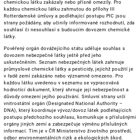
chemickou látku zakázaly nebo přísně omezily. Pro
každou chemickou látku zahrnutou do přílohy III
Rotterdamské úmluvy a podléhající postupu PIC jsou
strany požádány, aby učinily informované rozhodnutí, zda
souhlasí či nesouhlasí s budoucím dovozem chemické
látky.
Pověřený orgán dovážejícího státu uděluje souhlas s
dovozem nebezpečné látky ještě před jeho
uskutečněním. Seznam nebezpečných látek zahrnuje
průmyslové chemické látky a pesticidy, jejichž použití je
v řadě zemí zakázáno nebo významně omezeno. Pro
každou látku uvedenou v seznamu se vypracovává
hodnotící dokument, který shrnuje její nebezpečnost a
důvody omezení jejího používání. Smluvní strany určí
vnitrostátní orgán (Designated National Authority –
DNA), který koordinuje vývoz/dovoz látek podléhajících
postupu předchozího souhlasu, komunikuje s příslušnými
orgány jiných zemí a zabezpečuje výměnu příslušných
informací. Tím je v ČR Ministerstvo životního prostředí,
odbor environmentálních rizik a ekologických škod.