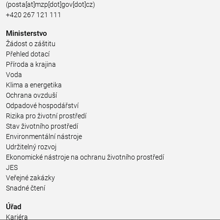
(posta[at]mzp[dot]gov[dot]cz)
+420 267 121 111
Ministerstvo
Žádost o záštitu
Přehled dotací
Příroda a krajina
Voda
Klima a energetika
Ochrana ovzduší
Odpadové hospodářství
Rizika pro životní prostředí
Stav životního prostředí
Environmentální nástroje
Udržitelný rozvoj
Ekonomické nástroje na ochranu životního prostředí
JES
Veřejné zakázky
Snadné čtení
Úřad
Kariéra