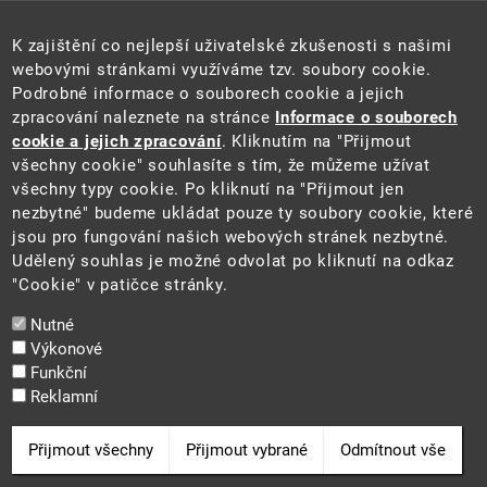
Úřední deska
Pro média a veřejnost
K zajištění co nejlepší uživatelské zkušenosti s našimi
Povinně zveřejňované informace
webovými stránkami využíváme tzv. soubory cookie.
Kontakty
Podrobné informace o souborech cookie a jejich
Přistupnost budovy úřadu MŽP
(PDF, 204 kB)
zpracování naleznete na stránce
Informace o souborech
cookie a jejich zpracování
. Kliknutím na "Přijmout
Web
všechny cookie" souhlasíte s tím, že můžeme užívat
Aktuality
všechny typy cookie. Po kliknutí na "Přijmout jen
Ochrana osobních údajů
nezbytné" budeme ukládat pouze ty soubory cookie, které
Prohlášení o přístupnosti
jsou pro fungování našich webových stránek nezbytné.
Zásady používání cookies
Udělený souhlas je možné odvolat po kliknutí na odkaz
Mapa webu
"Cookie" v patičce stránky.
Sociální sítě
Nutné
Výkonové
Funkční
Reklamní
2025 ©
Ministerstvo životního prostředí
Odvolat souhlas
Přijmout všechny
Přijmout vybrané
Odmítnout vše
Cookie