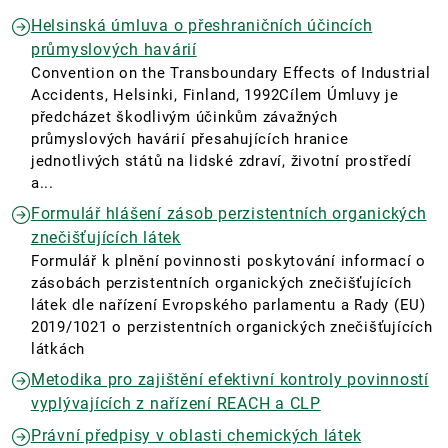
Helsinská úmluva o přeshraničních účincích
průmyslových havárií
Convention on the Transboundary Effects of Industrial
Accidents, Helsinki, Finland, 1992Cílem Úmluvy je
předcházet škodlivým účinkům závažných
průmyslových havárií přesahujících hranice
jednotlivých států na lidské zdraví, životní prostředí
a...
Formulář hlášení zásob perzistentních organických
znečišťujících látek
Formulář k plnění povinnosti poskytování informací o
zásobách perzistentních organických znečišťujících
látek dle nařízení Evropského parlamentu a Rady (EU)
2019/1021 o perzistentních organických znečišťujících
látkách
Metodika pro zajištění efektivní kontroly povinností
vyplývajících z nařízení REACH a CLP
Právní předpisy v oblasti chemických látek