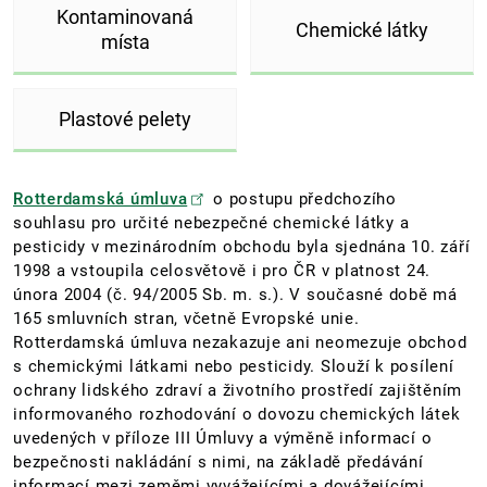
Kontaminovaná
Chemické látky
místa
Plastové pelety
Rotterdamská úmluva
o postupu předchozího
souhlasu pro určité nebezpečné chemické látky a
pesticidy v mezinárodním obchodu byla sjednána 10. září
1998 a vstoupila celosvětově i pro ČR v platnost 24.
února 2004 (č. 94/2005 Sb. m. s.). V současné době má
165 smluvních stran, včetně Evropské unie.
Rotterdamská úmluva nezakazuje ani neomezuje obchod
s chemickými látkami nebo pesticidy. Slouží k posílení
ochrany lidského zdraví a životního prostředí zajištěním
informovaného rozhodování o dovozu chemických látek
uvedených v příloze III Úmluvy a výměně informací o
bezpečnosti nakládání s nimi, na základě předávání
informací mezi zeměmi vyvážejícími a dovážejícími