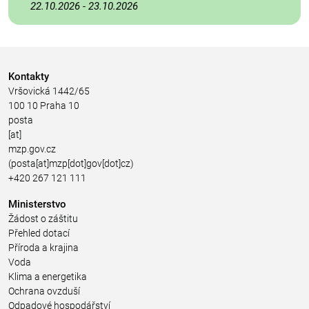
22.10.2026
-
23.10.2026
Kontakty
Vršovická 1442/65
100 10 Praha 10
posta
[at]
mzp.gov.cz
(posta[at]mzp[dot]gov[dot]cz)
+420 267 121 111
Ministerstvo
Žádost o záštitu
Přehled dotací
Příroda a krajina
Voda
Klima a energetika
Ochrana ovzduší
Odpadové hospodářství