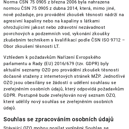
Norma ČSN 75 0905 z března 2006 byla nahrazena
normou ČSN 75 0905 z dubna 2014, která, mimo jiné,
nově požaduje, pro provádění zkoušek těsnosti nádrží na
agresivní kapaliny nebo na kapaliny s látkami
ohrožujícími jakost nebo zdravotní nezávadnost
povrchových a podzemních vod, vykonání zkoušky
zkušebním technikem s kvalifikací podle ČSN ISO 9712 –
Obor zkoušení těsnosti LT.
Vzhledem k požadavkům Nařízení Evropského
parlamentu a Rady (EU) 2016/679 (tzv. GDPR) byly
aktuální seznamy OZO pro provádění zkoušek těsnosti
dočasně staženy z internetových stránek MŽP. Jednotlivé
OZO jsou obesílány se žádostí o udělení souhlasu se
zveřejněním osobních údajů, který odpovídá požadavkům
GDPR. Postupně bude zveřejňován nový seznam OZO,
které udělily nový souhlas se zveřejněním osobních
údajů.
Souhlas se zpracováním osobních údajů
Stávající OZO mohou posílat vyplněný Souhlas se