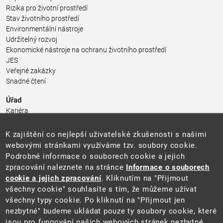
Rizika pro životní prostředí
Stav životního prostředí
Environmentální nástroje
Udržitelný rozvoj
Ekonomické nástroje na ochranu životního prostředí
JES
Veřejné zakázky
Snadné čtení
Úřad
Kariéra
Úřední deska
Pro média a veřejnost
K zajištění co nejlepší uživatelské zkušenosti s našimi
Povinně zveřejňované informace
webovými stránkami využíváme tzv. soubory cookie.
Kontakty
Podrobné informace o souborech cookie a jejich
Přistupnost budovy úřadu MŽP
(PDF, 204 kB)
zpracování naleznete na stránce
Informace o souborech
cookie a jejich zpracování
. Kliknutím na "Přijmout
Web
všechny cookie" souhlasíte s tím, že můžeme užívat
Aktuality
všechny typy cookie. Po kliknutí na "Přijmout jen
Ochrana osobních údajů
nezbytné" budeme ukládat pouze ty soubory cookie, které
Prohlášení o přístupnosti
jsou pro fungování našich webových stránek nezbytné.