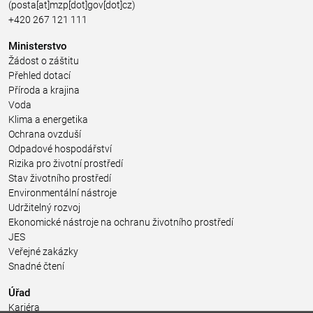
(posta[at]mzp[dot]gov[dot]cz)
+420 267 121 111
Ministerstvo
Žádost o záštitu
Přehled dotací
Příroda a krajina
Voda
Klima a energetika
Ochrana ovzduší
Odpadové hospodářství
Rizika pro životní prostředí
Stav životního prostředí
Environmentální nástroje
Udržitelný rozvoj
Ekonomické nástroje na ochranu životního prostředí
JES
Veřejné zakázky
Snadné čtení
Úřad
Kariéra