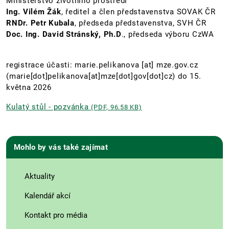
Ministerstvo životního prostředí
Ing. Vilém Žák
, ředitel a člen představenstva SOVAK ČR
RNDr. Petr Kubala
, předseda představenstva, SVH ČR
Doc. Ing. David Stránský, Ph.D
., předseda výboru CzWA
registrace účasti:
marie.pelikanova
[at]
mze.gov.cz
(marie[dot]pelikanova[at]mze[dot]gov[dot]cz)
do 15.
května 2026
Kulatý stůl - pozvánka
(PDF, 96.58 KB)
Mohlo by vás také zajímat
Aktuality
Kalendář akcí
Kontakt pro média