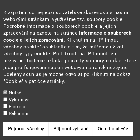
Úřední deska
Pro média a veřejnost
K zajištění co nejlepší uživatelské zkušenosti s našimi
Povinně zveřejňované informace
webovými stránkami využíváme tzv. soubory cookie.
Kontakty
Podrobné informace o souborech cookie a jejich
Přistupnost budovy úřadu MŽP
(PDF, 204 kB)
zpracování naleznete na stránce
Informace o souborech
cookie a jejich zpracování
. Kliknutím na "Přijmout
Web
všechny cookie" souhlasíte s tím, že můžeme užívat
Aktuality
všechny typy cookie. Po kliknutí na "Přijmout jen
Ochrana osobních údajů
nezbytné" budeme ukládat pouze ty soubory cookie, které
Prohlášení o přístupnosti
jsou pro fungování našich webových stránek nezbytné.
Zásady používání cookies
Udělený souhlas je možné odvolat po kliknutí na odkaz
Mapa webu
"Cookie" v patičce stránky.
Sociální sítě
Nutné
Výkonové
Funkční
Reklamní
2025 ©
Ministerstvo životního prostředí
Odvolat souhlas
Přijmout všechny
Přijmout vybrané
Odmítnout vše
Cookie