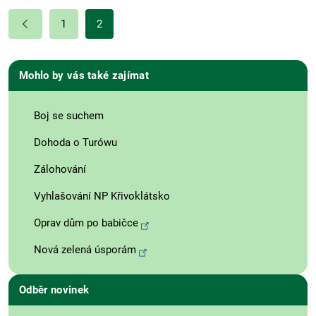
1
2
Mohlo by vás také zajímat
Boj se suchem
Dohoda o Turówu
Zálohování
Vyhlašování NP Křivoklátsko
Oprav dům po babičce
Nová zelená úsporám
Odběr novinek