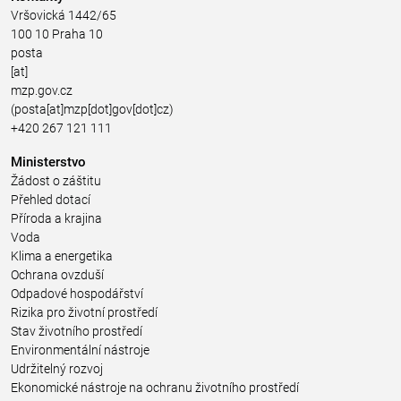
Vršovická 1442/65
100 10 Praha 10
posta
[at]
mzp.gov.cz
(posta[at]mzp[dot]gov[dot]cz)
+420 267 121 111
Ministerstvo
Žádost o záštitu
Přehled dotací
Příroda a krajina
Voda
Klima a energetika
Ochrana ovzduší
Odpadové hospodářství
Rizika pro životní prostředí
Stav životního prostředí
Environmentální nástroje
Udržitelný rozvoj
Ekonomické nástroje na ochranu životního prostředí