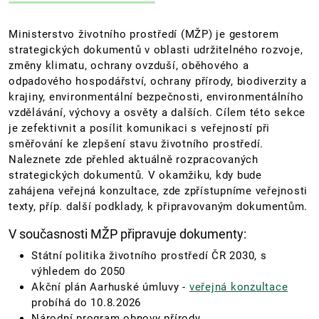
Ministerstvo životního prostředí (MŽP) je gestorem
strategických dokumentů v oblasti udržitelného rozvoje,
změny klimatu, ochrany ovzduší, oběhového a
odpadového hospodářství, ochrany přírody, biodiverzity a
krajiny, environmentální bezpečnosti, environmentálního
vzdělávání, výchovy a osvěty a dalších. Cílem této sekce
je zefektivnit a posílit komunikaci s veřejností při
směřování ke zlepšení stavu životního prostředí.
Naleznete zde přehled aktuálně rozpracovaných
strategických dokumentů. V okamžiku, kdy bude
zahájena veřejná konzultace, zde zpřístupníme veřejnosti
texty, příp. další podklady, k připravovaným dokumentům.
V současnosti MŽP připravuje dokumenty:
Státní politika životního prostředí ČR 2030, s
výhledem do 2050
Akční plán Aarhuské úmluvy -
veřejná konzultace
probíhá do 10.8.2026
Národní program obnovy přírody