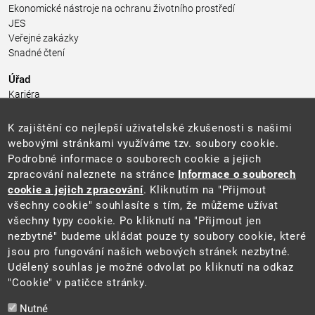
Ekonomické nástroje na ochranu životního prostředí
JES
Veřejné zakázky
Snadné čtení
Úřad
Kariéra
Úřední deska
Pro média a veřejnost
K zajištění co nejlepší uživatelské zkušenosti s našimi
Povinně zveřejňované informace
webovými stránkami využíváme tzv. soubory cookie.
Kontakty
Podrobné informace o souborech cookie a jejich
Přistupnost budovy úřadu MŽP
(PDF, 204 kB)
zpracování naleznete na stránce
Informace o souborech
cookie a jejich zpracování
. Kliknutím na "Přijmout
Web
všechny cookie" souhlasíte s tím, že můžeme užívat
Aktuality
všechny typy cookie. Po kliknutí na "Přijmout jen
Ochrana osobních údajů
nezbytné" budeme ukládat pouze ty soubory cookie, které
Prohlášení o přístupnosti
jsou pro fungování našich webových stránek nezbytné.
Zásady používání cookies
Udělený souhlas je možné odvolat po kliknutí na odkaz
Mapa webu
"Cookie" v patičce stránky.
Sociální sítě
Nutné