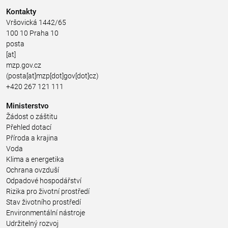
Kontakty
Vršovická 1442/65
100 10 Praha 10
posta
[at]
mzp.gov.cz
(posta[at]mzp[dot]gov[dot]cz)
+420 267 121 111
Ministerstvo
Žádost o záštitu
Přehled dotací
Příroda a krajina
Voda
Klima a energetika
Ochrana ovzduší
Odpadové hospodářství
Rizika pro životní prostředí
Stav životního prostředí
Environmentální nástroje
Udržitelný rozvoj