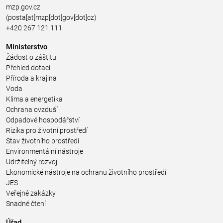
mzp.gov.cz
(posta[at]mzp[dot]gov[dot]cz)
+420 267 121 111
Ministerstvo
Žádost o záštitu
Přehled dotací
Příroda a krajina
Voda
Klima a energetika
Ochrana ovzduší
Odpadové hospodářství
Rizika pro životní prostředí
Stav životního prostředí
Environmentální nástroje
Udržitelný rozvoj
Ekonomické nástroje na ochranu životního prostředí
JES
Veřejné zakázky
Snadné čtení
Úřad