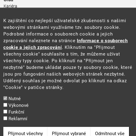
Kariéra
Úřední deska
Pro média a veřejnost
K zajištění co nejlepší uživatelské zkušenosti s našimi
Povinně zveřejňované informace
webovými stránkami využíváme tzv. soubory cookie.
Kontakty
Podrobné informace o souborech cookie a jejich
Přistupnost budovy úřadu MŽP
(PDF, 204 kB)
zpracování naleznete na stránce
Informace o souborech
cookie a jejich zpracování
. Kliknutím na "Přijmout
Web
všechny cookie" souhlasíte s tím, že můžeme užívat
Aktuality
všechny typy cookie. Po kliknutí na "Přijmout jen
Ochrana osobních údajů
nezbytné" budeme ukládat pouze ty soubory cookie, které
Prohlášení o přístupnosti
jsou pro fungování našich webových stránek nezbytné.
Zásady používání cookies
Udělený souhlas je možné odvolat po kliknutí na odkaz
Mapa webu
"Cookie" v patičce stránky.
Sociální sítě
Nutné
Výkonové
Funkční
Reklamní
2025 ©
Ministerstvo životního prostředí
Odvolat souhlas
Přijmout všechny
Přijmout vybrané
Odmítnout vše