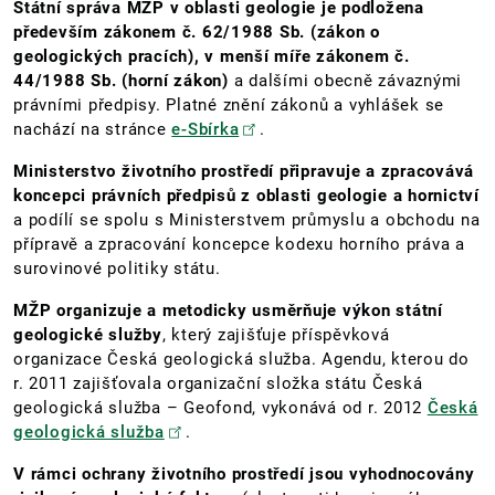
Státní správa MŽP v oblasti geologie je podložena
především zákonem č. 62/1988 Sb. (zákon o
geologických pracích), v menší míře zákonem č.
44/1988 Sb. (horní zákon)
a dalšími obecně závaznými
právními předpisy. Platné znění zákonů a vyhlášek se
nachází na stránce
e-Sbírka
.
Ministerstvo životního prostředí připravuje a zpracovává
koncepci právních předpisů z oblasti geologie a hornictví
a podílí se spolu s Ministerstvem průmyslu a obchodu na
přípravě a zpracování koncepce kodexu horního práva a
surovinové politiky státu.
MŽP organizuje a metodicky usměrňuje výkon státní
geologické služby
, který zajišťuje příspěvková
organizace Česká geologická služba. Agendu, kterou do
r. 2011 zajišťovala organizační složka státu Česká
geologická služba – Geofond, vykonává od r. 2012
Česká
geologická služba
.
V rámci ochrany životního prostředí jsou vyhodnocovány