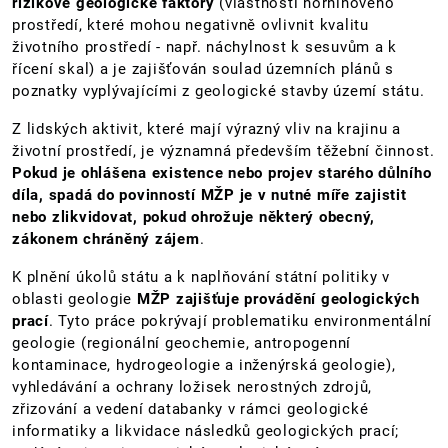
rizikové geologické faktory
(vlastnosti horninového
prostředí, které mohou negativně ovlivnit kvalitu
životního prostředí - např. náchylnost k sesuvům a k
řícení skal) a je zajišťován soulad územních plánů s
poznatky vyplývajícími z geologické stavby území státu.
Z lidských aktivit, které mají výrazný vliv na krajinu a
životní prostředí, je významná především těžební činnost.
Pokud je ohlášena existence nebo projev starého důlního
díla, spadá do povinností MŽP je v nutné míře zajistit
nebo zlikvidovat, pokud ohrožuje některý obecný,
zákonem chráněný zájem
.
K plnění úkolů státu a k naplňování státní politiky v
oblasti geologie
MŽP zajišťuje provádění geologických
prací
. Tyto práce pokrývají problematiku environmentální
geologie (regionální geochemie, antropogenní
kontaminace, hydrogeologie a inženýrská geologie),
vyhledávání a ochrany ložisek nerostných zdrojů,
zřizování a vedení databanky v rámci geologické
informatiky a likvidace následků geologických prací;