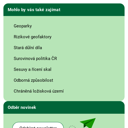
Mohlo by vás také zajímat
Geoparky
Rizikové geofaktory
Stará důlní díla
Surovinová politika ČR
Sesuvy a řícení skal
Odborná způsobilost
Chráněná ložisková území
Odběr novinek