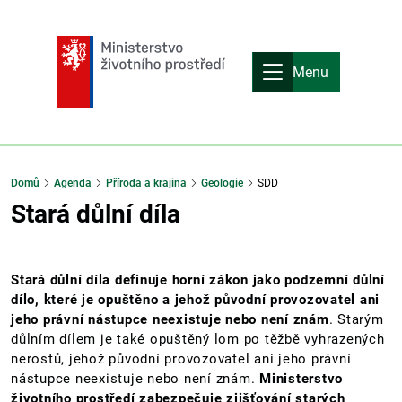
Menu
Domů
Agenda
Příroda a krajina
Geologie
SDD
Stará důlní díla
Stará důlní díla definuje horní zákon jako podzemní důlní
dílo, které je opuštěno a jehož původní provozovatel ani
jeho právní nástupce neexistuje nebo není znám
. Starým
důlním dílem je také opuštěný lom po těžbě vyhrazených
nerostů, jehož původní provozovatel ani jeho právní
nástupce neexistuje nebo není znám.
Ministerstvo
životního prostředí zabezpečuje zjišťování starých