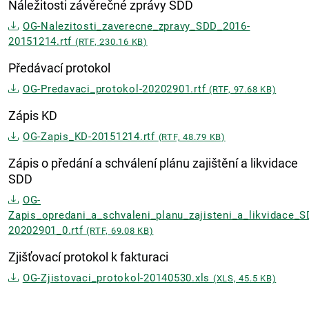
Náležitosti závěrečné zprávy SDD
OG-Nalezitosti_zaverecne_zpravy_SDD_2016-
20151214.rtf
(RTF, 230.16 KB)
Předávací protokol
OG-Predavaci_protokol-20202901.rtf
(RTF, 97.68 KB)
Zápis KD
OG-Zapis_KD-20151214.rtf
(RTF, 48.79 KB)
Zápis o předání a schválení plánu zajištění a likvidace
SDD
OG-
Zapis_opredani_a_schvaleni_planu_zajisteni_a_likvidace_S
20202901_0.rtf
(RTF, 69.08 KB)
Zjišťovací protokol k fakturaci
OG-Zjistovaci_protokol-20140530.xls
(XLS, 45.5 KB)