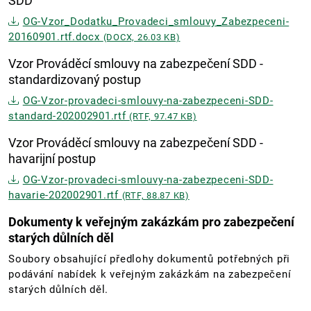
SDD
OG-Vzor_Dodatku_Provadeci_smlouvy_Zabezpeceni-
20160901.rtf.docx
(DOCX, 26.03 KB)
Vzor Prováděcí smlouvy na zabezpečení SDD -
standardizovaný postup
OG-Vzor-provadeci-smlouvy-na-zabezpeceni-SDD-
standard-202002901.rtf
(RTF, 97.47 KB)
Vzor Prováděcí smlouvy na zabezpečení SDD -
havarijní postup
OG-Vzor-provadeci-smlouvy-na-zabezpeceni-SDD-
havarie-202002901.rtf
(RTF, 88.87 KB)
Dokumenty k veřejným zakázkám pro zabezpečení
starých důlních děl
Soubory obsahující předlohy dokumentů potřebných při
podávání nabídek k veřejným zakázkám na zabezpečení
starých důlních děl.