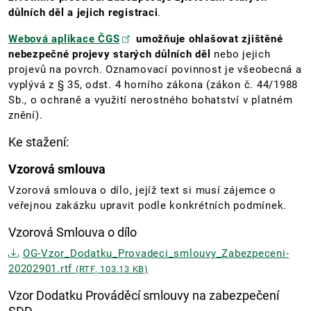
důlních děl a jejich registraci
.
Webová aplikace ČGS
umožňuje ohlašovat zjištěné
nebezpečné projevy starých důlních děl
nebo jejich
projevů na povrch. Oznamovací povinnost je všeobecná a
vyplývá z § 35, odst. 4 horního zákona (zákon č. 44/1988
Sb., o ochraně a využití nerostného bohatství v platném
znění).
Ke stažení:
Vzorová smlouva
Vzorová smlouva o dílo, jejíž text si musí zájemce o
veřejnou zakázku upravit podle konkrétních podmínek.
Vzorová Smlouva o dílo
OG-Vzor_Dodatku_Provadeci_smlouvy_Zabezpeceni-
20202901.rtf
(RTF, 103.13 KB)
Vzor Dodatku Prováděcí smlouvy na zabezpečení