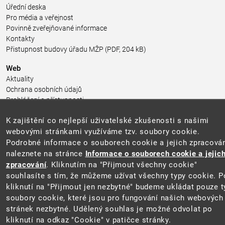
Úřední deska
Pro média a veřejnost
Povinně zveřejňované informace
Kontakty
Přistupnost budovy úřadu MŽP
(PDF, 204 kB)
Web
Aktuality
Ochrana osobních údajů
Prohlášení o přístupnosti
Zásady používání cookies
K zajištění co nejlepší uživatelské zkušenosti s našimi
Mapa webu
webovými stránkami využíváme tzv. soubory cookie.
Sociální sítě
Podrobné informace o souborech cookie a jejich zpracová
naleznete na stránce
Informace o souborech cookie a jejic
zpracování
. Kliknutím na "Přijmout všechny cookie"
souhlasíte s tím, že můžeme užívat všechny typy cookie. P
kliknutí na "Přijmout jen nezbytné" budeme ukládat pouze t
2025 ©
Ministerstvo životního prostředí
soubory cookie, které jsou pro fungování našich webových
stránek nezbytné. Udělený souhlas je možné odvolat po
Cookie
kliknutí na odkaz "Cookie" v patičce stránky.